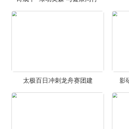
太极百日冲刺龙舟赛团建
影