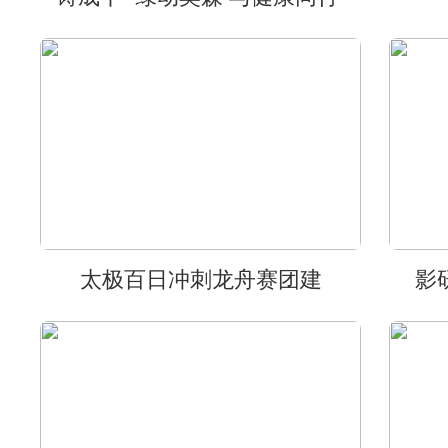
太极百日冲刺龙舟赛团建
影