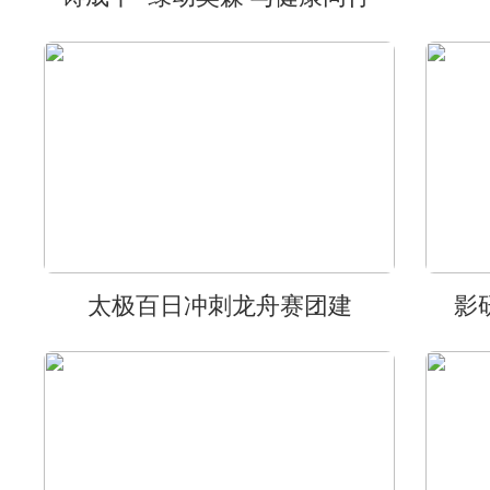
太极百日冲刺龙舟赛团建
影