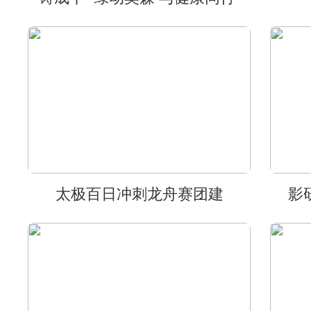
太极百日冲刺龙舟赛团建
影