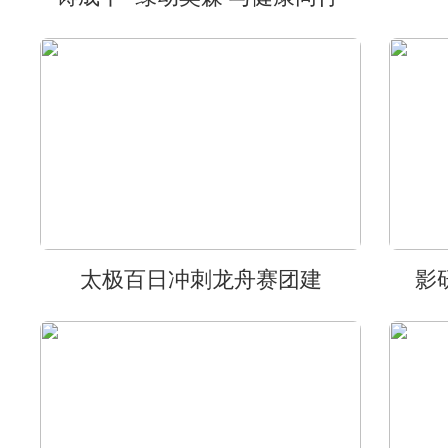
太极百日冲刺龙舟赛团建
影