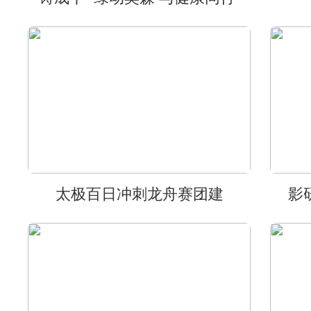
太极百日冲刺龙舟赛团建
影