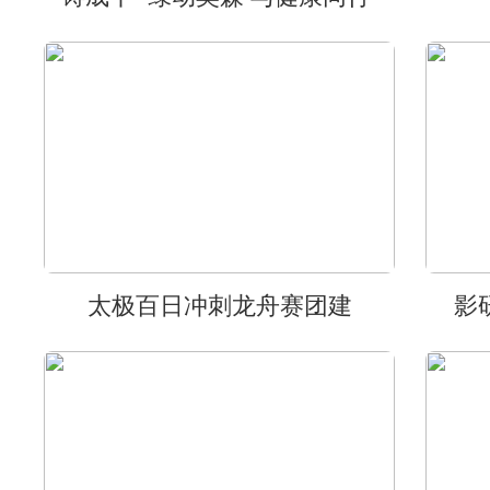
太极百日冲刺龙舟赛团建
影