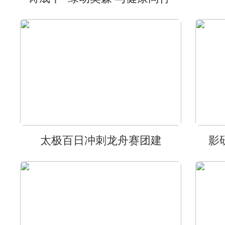
太极百日冲刺龙舟赛团建
影