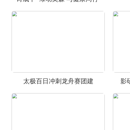
太极百日冲刺龙舟赛团建
影