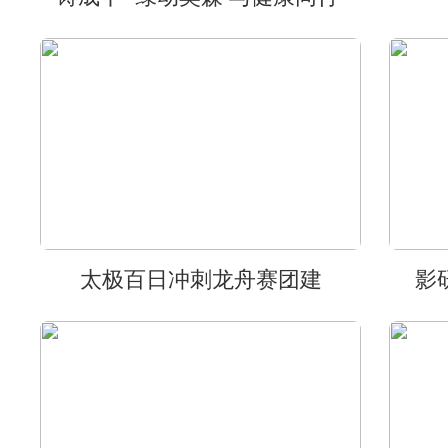
太极百日冲刺龙舟赛团建
影