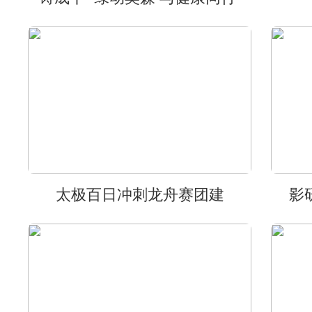
太极百日冲刺龙舟赛团建
影