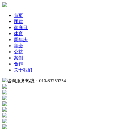
首页
团建
家庭日
体育
周年庆
年会
公益
案例
合作
关于我们
咨询服务热线：010-63259254