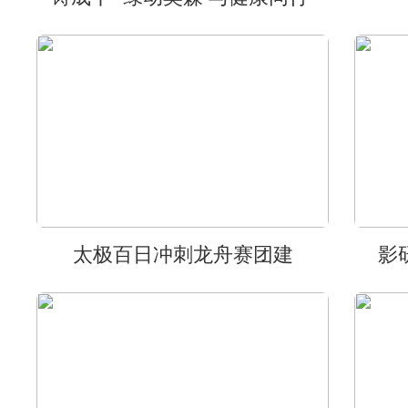
太极百日冲刺龙舟赛团建
影